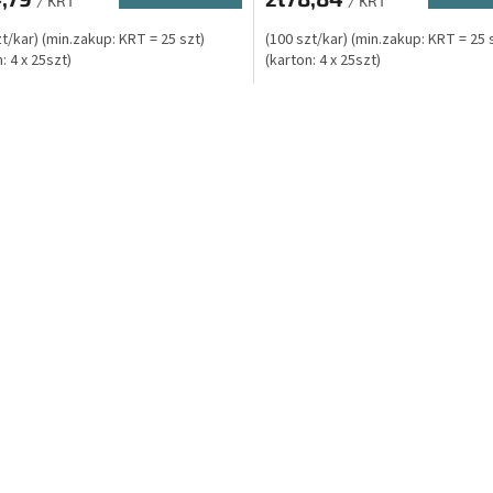
/ KRT
/ KRT
zt/kar) (min.zakup: KRT = 25 szt)
(100 szt/kar) (min.zakup: KRT = 25 
: 4 x 25szt)
(karton: 4 x 25szt)
K
o
n
t
r
o
l
k
i
l
i
s
t
y