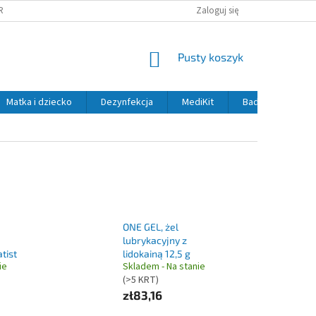
RANY OSOBNÍCH ÚDAJŮ
Zaloguj się
KOSZYK
Pusty koszyk
Matka i dziecko
Dezynfekcja
MediKit
Badania i diagno
ONE GEL, żel
lubrykacyjny z
atist
lidokainą 12,5 g
ie
Skladem - Na stanie
(>5 KRT)
zł83,16