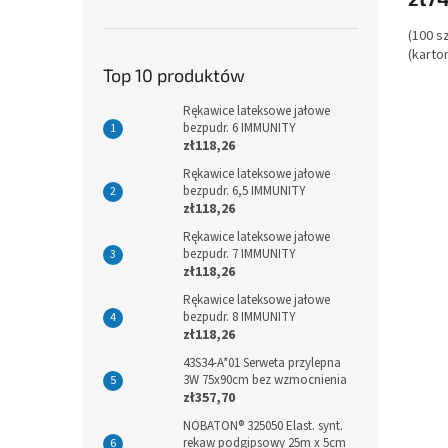
(100 s
(karton
Top 10 produktów
Rękawice lateksowe jałowe
bezpudr. 6 IMMUNITY
zł118,26
Rękawice lateksowe jałowe
bezpudr. 6,5 IMMUNITY
zł118,26
Rękawice lateksowe jałowe
bezpudr. 7 IMMUNITY
zł118,26
Rękawice lateksowe jałowe
bezpudr. 8 IMMUNITY
zł118,26
43S34-A*01 Serweta przylepna
3W 75x90cm bez wzmocnienia
zł357,70
NOBATON® 325050 Elast. synt.
rekaw podgipsowy 25m x 5cm