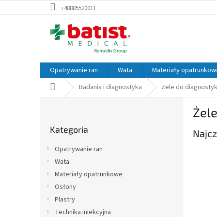
Przejść
+48885520011
do
treści
Opatrywanie ran
Wata
Materiały opatrunkow
Home
Badania i diagnostyka
Żele do diagnostyk
P
Żele
a
Pominąć
s
Kategoria
kategorie
Najcz
e
k
Opatrywanie ran
b
Wata
o
Materiały opatrunkowe
c
z
Osłony
n
Plastry
y
Technika iniekcyjna