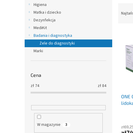
Higiena
S
o
Matka i dziecko
Najtań
r
Dezynfekcja
t
MediKit
L
o
Badania i diagnostyka
i
w
Żele do diagnostyki
s
a
Marki
t
n
a
i
p
e
r
p
Cena
o
r
d
o
zł
74
zł
84
u
d
ONE G
k
u
lidok
t
k
ó
t
w
ó
w
W magazynie
3
zł69,2
zł7