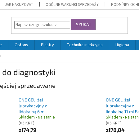
JAK NAKUPOVAT
OGÓLNE WARUNKI SPRZEDAŻY
PODMÍNKY OCH
SZUKAJ
e
Osłony
Plastry
Technika iniekcyjna
Higiena
i
 do diagnostyki
ęściej sprzedawane
ONE GEL, żel
ONE GEL, żel
lubrykacyjny z
lubrykacyjny z
lidokainą 6 ml
lidokainą 11 ml B
Skladem - Na stanie
Skladem - Na stan
(>5 KRT)
(>5 KRT)
zł74,79
zł78,84