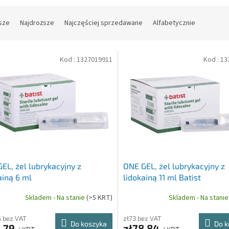
sze
Najdroższe
Najczęściej sprzedawane
Alfabetycznie
Kod :
1327019911
Kod :
13
EL, żel lubrykacyjny z
ONE GEL, żel lubrykacyjny z
ainą 6 ml
lidokainą 11 ml Batist
Skladem - Na stanie
(>5 KRT)
Skladem - Na stani
5 bez VAT
zł73 bez VAT
Do koszyka
Do k
4,79
zł78,84