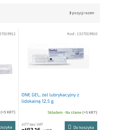
3
pozycji razem
27019912
Kod :
1327019910
ONE GEL, żel lubrykacyjny z
lidokainą 12,5 g
e
(>5 KRT)
Skladem - Na stanie
(>5 KRT)
zł77 bez VAT
oszyka
Do koszyka
zł83,16