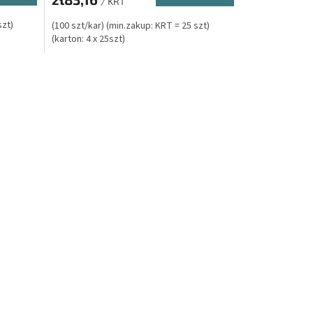
/ KRT
szt)
(100 szt/kar) (min.zakup: KRT = 25 szt)
(karton: 4 x 25szt)