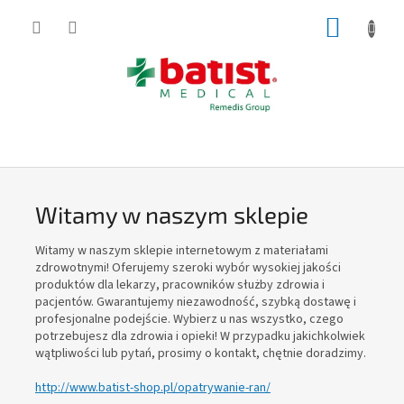
Przejść
KOSZY
do
treści
W
i
t
Witamy w naszym sklepie
a
m
Witamy w naszym sklepie internetowym z materiałami
y
zdrowotnymi! Oferujemy szeroki wybór wysokiej jakości
produktów dla lekarzy, pracowników służby zdrowia i
w
pacjentów. Gwarantujemy niezawodność, szybką dostawę i
n
profesjonalne podejście. Wybierz u nas wszystko, czego
potrzebujesz dla zdrowia i opieki! W przypadku jakichkolwiek
a
wątpliwości lub pytań, prosimy o kontakt, chętnie doradzimy.
s
http://www.batist-shop.pl/opatrywanie-ran/
z