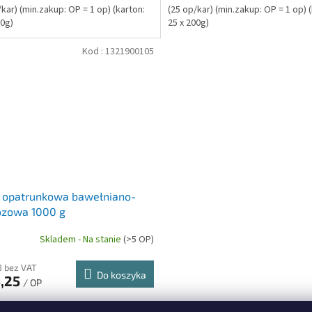
/kar) (min.zakup: OP = 1 op) (karton:
(25 op/kar) (min.zakup: OP = 1 op) 
00g)
25 x 200g)
Kod :
1321900105
 opatrunkowa bawełniano-
ozowa 1000 g
Skladem - Na stanie
(>5 OP)
8 bez VAT
Do koszyka
5,25
/ OP
ar) (min.zakup: OP = 1 op) (karton: 6 x