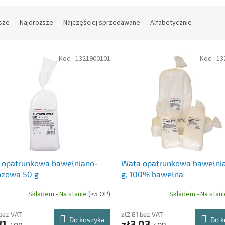
sze
Najdroższe
Najczęściej sprzedawane
Alfabetycznie
Kod :
1321900101
Kod :
13
 opatrunkowa bawełniano-
Wata opatrunkowa bawełni
ozowa 50 g
g, 100% bawełna
Skladem - Na stanie
(>5 OP)
Skladem - Na stan
 bez VAT
zł2,81 bez VAT
Do koszyka
Do k
81
zł3,03