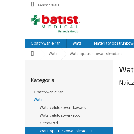
Przejść
+48885520011
do
treści
Opatrywanie ran
Wata
Materiały opatrunkow
Home
Wata
Wata opatrunkowa - składana
P
Wat
a
Pominąć
s
Kategoria
kategorie
Najcz
e
k
Opatrywanie ran
b
Wata
o
Wata celulozowa - kawałki
c
z
Wata celulozowa - rolki
n
Ortho-Pad
y
Wata opatrunkowa - składana