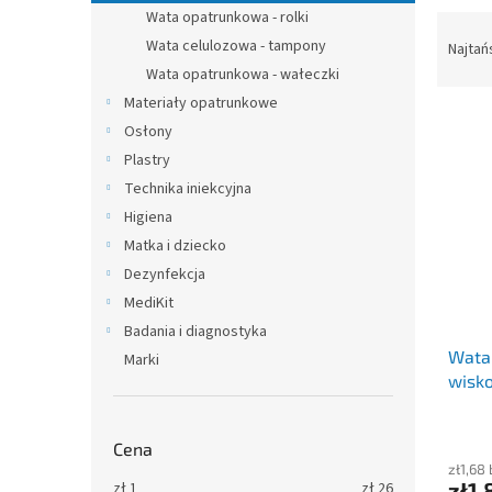
Wata opatrunkowa - rolki
S
o
Wata celulozowa - tampony
Najtań
r
Wata opatrunkowa - wałeczki
t
Materiały opatrunkowe
L
o
Osłony
i
w
Plastry
s
a
Technika iniekcyjna
t
n
a
i
Higiena
p
e
Matka i dziecko
r
p
Dezynfekcja
o
r
MediKit
d
o
Badania i diagnostyka
u
d
Wata
k
u
Marki
wisk
t
k
ó
t
w
ó
Cena
w
zł1,68
zł1,
zł
1
zł
26