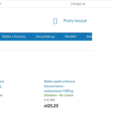
RANY OSOBNÍCH ÚDAJŮ
Zaloguj się
KOSZYK
Pusty koszyk
Matka i dziecko
Dezynfekcja
MediKit
Badania i diagno
owa
Wata opatrunkowa
g,
bawełniano-
wiskozowa 1000 g
ie
Skladem - Na stanie
(>5 OP)
zł25,25