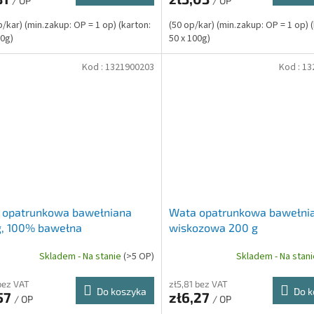
/ OP
/ OP
p/kar) (min.zakup: OP = 1 op) (karton:
(50 op/kar) (min.zakup: OP = 1 op) 
50g)
50 x 100g)
Kod :
1321900203
Kod :
13
 opatrunkowa bawełniana
Wata opatrunkowa bawełni
g, 100% bawełna
wiskozowa 200 g
Skladem - Na stanie
(>5 OP)
Skladem - Na stan
 bez VAT
zł5,81 bez VAT
Do koszyka
Do k
57
zł6,27
/ OP
/ OP