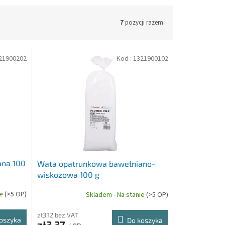
7
pozycji razem
21900202
Kod :
1321900102
ana 100
Wata opatrunkowa bawełniano-
wiskozowa 100 g
ie
(>5 OP)
Skladem - Na stanie
(>5 OP)
zł3,12 bez VAT
oszyka
Do koszyka
zł3,37