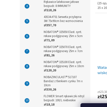
Rękawice lateksowe jałowe
(25 op
bezpudr. 8 IMMUNITY
25 x 2
zł118,26
43S34-A*01 Serweta przylepna
3W 75x90cm bez wzmocnienia
zł357,70
NOBATON® 325050 Elast. synt.
rekaw podgipsowy 25m x 5cm
zł71,09
NOBATON® 325070 Elast. synt.
rekaw podgipsowy 25m x 7cm
zł81,26
NOBATON® 325100 Elast. synt.
rekaw podgipsowy 25m x 10cm
Wata
zł120,20
wisk
NOBAZINCULAST® 517107
Bandaż z tlenkiem cynku 7m x
10cm
zł330,26
zł23,3
zł2
FLOWER Smart rękawiczki nitryl
bezpudr. 100/L niebieskie
zł18,18
(6 op/k