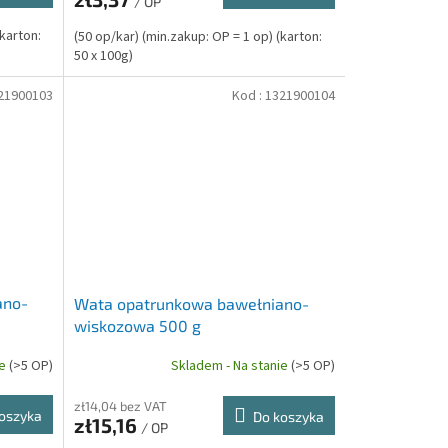
/ OP
(karton:
(50 op/kar) (min.zakup: OP = 1 op) (karton:
50 x 100g)
21900103
Kod :
1321900104
ano-
Wata opatrunkowa bawełniano-
wiskozowa 500 g
ie
(>5 OP)
Skladem - Na stanie
(>5 OP)
zł14,04 bez VAT
oszyka
Do koszyka
zł15,16
/ OP