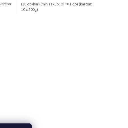
(karton:
(10 op/kar) (min.zakup: OP = 1 op) (karton:
10 x 500g)