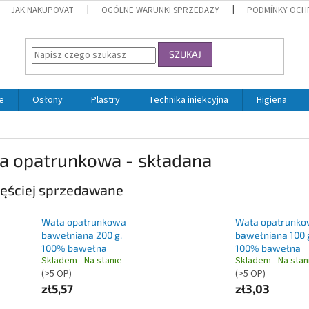
JAK NAKUPOVAT
OGÓLNE WARUNKI SPRZEDAŻY
PODMÍNKY OCH
SZUKAJ
e
Osłony
Plastry
Technika iniekcyjna
Higiena
a opatrunkowa - składana
ęściej sprzedawane
Wata opatrunkowa
Wata opatrunk
bawełniana 200 g,
bawełniana 100 
100% bawełna
100% bawełna
Skladem - Na stanie
Skladem - Na stan
(>5 OP)
(>5 OP)
zł5,57
zł3,03