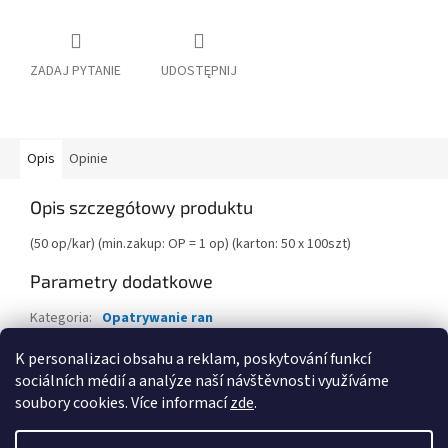
ZADAJ PYTANIE
UDOSTĘPNIJ
Opis
Opinie
Opis szczegółowy produktu
(50 op/kar) (min.zakup: OP = 1 op) (karton: 50 x 100szt)
Parametry dodatkowe
Kategoria
:
Opatrywanie ran
EAN
:
8591454076328
K personalizaci obsahu a reklam, poskytování funkcí
sociálních médií a analýze naší návštěvnosti využíváme
S
soubory cookies. Více informací
zde
.
t
Opracował Shoptet
o