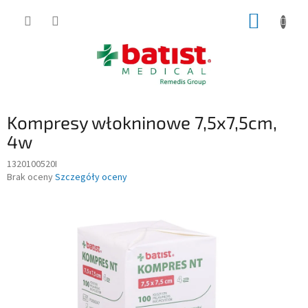
Przejść
KOSZY
do
treści
Kompresy włokninowe 7,5x7,5cm,
4w
1320100520I
Średnia
Brak oceny
Szczegóły oceny
ocena
produktu
wynosi
0,0
na
5
gwiazdek.