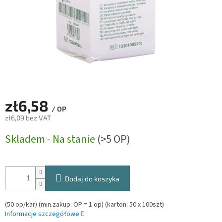
zł6,58
/ OP
zł6,09 bez VAT
Cena
Skladem - Na stanie
(>5 OP)
jednostkowa:
Dodaj do koszyka
(50 op/kar) (min.zakup: OP = 1 op) (karton: 50 x 100szt)
Informacje szczegółowe