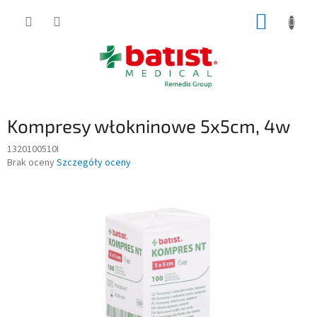
Przejść
KOSZY
do
treści
Kompresy włokninowe 5x5cm, 4w
1320100510I
Średnia
Brak oceny
Szczegóły oceny
ocena
produktu
wynosi
0,0
na
5
gwiazdek.