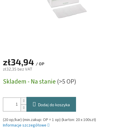
zł34,94
/ OP
zł32,35 bez VAT
Cena
Skladem - Na stanie
(>5 OP)
jednostkowa:
Dodaj do koszyka
(20 op/kar) (min.zakup: OP = 1 op) (karton: 20 x 100szt)
Informacje szczegółowe