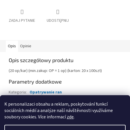
ZADAJ PYTANIE
UDOSTĘPNIJ
Opis
Opinie
Opis szczegółowy produktu
(20 op/kar) (min.zakup: OP = 1 op) (karton: 20 x 100szt)
Parametry dodatkowe
Kategoria
:
Opatrywanie ran
EAN
:
8591454005878
K personalizaci obsahu a reklam, poskytování funkcí
sociálních médií a analýze naší návštěvnosti využíváme
S
soubory cookies. Více informací
zde
.
t
Opracował Shoptet
o