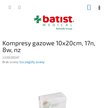
Przejść
KOSZY
do
treści
Kompresy gazowe 10x20cm, 17n,
8w, nz
1320100247
Średnia
Brak oceny
Szczegóły oceny
ocena
produktu
wynosi
0,0
na
5
gwiazdek.