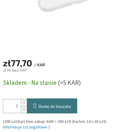
zł77,70
/ KAR
zł74 bez VAT
Cena
Skladem - Na stanie
(>5 KAR)
jednostkowa:
Dodaj do koszyka
(200 szt/kar) (min.zakup: KAR = 200 szt) (karton: 10 x 20 szt)
Informacje szczegółowe