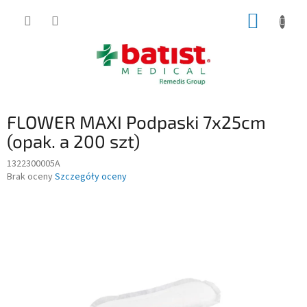
Przejść
KOSZY
do
treści
FLOWER MAXI Podpaski 7x25cm
(opak. a 200 szt)
1322300005A
Średnia
Brak oceny
Szczegóły oceny
ocena
produktu
wynosi
0,0
na
5
gwiazdek.